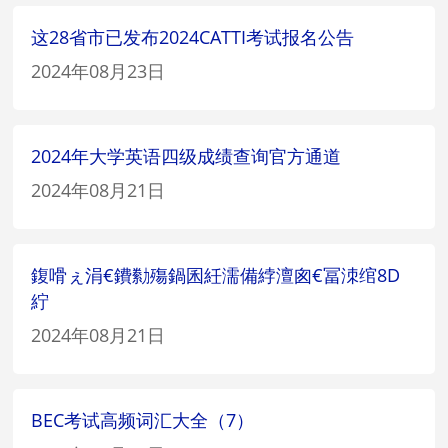
这28省市已发布2024CATTI考试报名公告
2024年08月23日
2024年大学英语四级成绩查询官方通道
2024年08月21日
鍑嗗ぇ涓€鐨勬殤鍋囷紝濡備綍澶囪€冨洓绾8D
紵
2024年08月21日
BEC考试高频词汇大全（7）