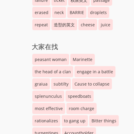
failure
ticket
权限英文
passage
erased
neck
BARRIE
droplets
repeat
造型的英文
cheese
juice
大家在找
peasant woman
Marinette
the head of a clan
engage in a battle
graiua
subtilty
Cause to collapse
splenunculus
speedboats
most effective
room charge
rationalizes
to gang up
Bitter things
turpentines
Accountholder