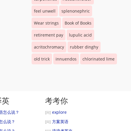
feel unwell
splenonephric
Wear strings
Book of Books
retirement pay
lupulic acid
acritochromacy
rubber dinghy
old trick
innuendos
chlorinated lime
译英
考考你
语怎么说？
explore
[问]
怎么说？
方案英语
[问]
怎么说？
流浪者英文