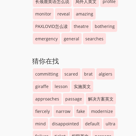
长颈鹿英语怎么说
局外人英文
profile
monitor
reveal
amazing
PAXLOVID怎么读
theatre
bothering
emergency
general
searches
猜你在找
committing
scared
brat
algiers
giraffe
lesson
实施英文
approaches
passage
解决方案英文
fiercely
narrow
fake
modernize
mind
disappointed
default
ultra