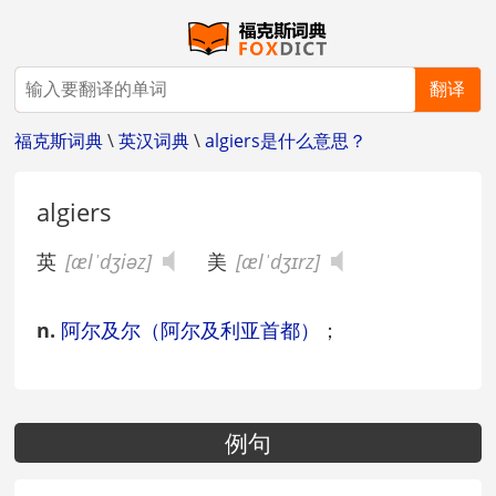
翻译
福克斯词典
\
英汉词典
\
algiers是什么意思？
algiers
英
[ælˈdʒiəz]
美
[ælˈdʒɪrz]
n.
阿尔及尔（阿尔及利亚首都）
；
例句