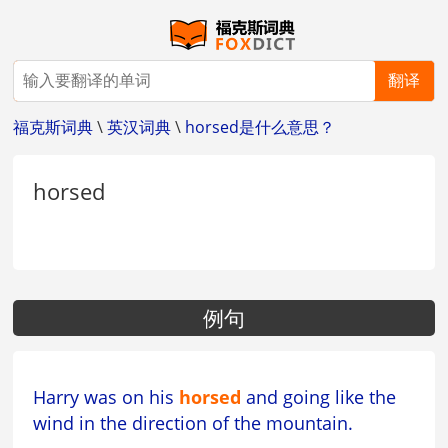
翻译
福克斯词典
\
英汉词典
\
horsed是什么意思？
horsed
例句
Harry was on his
horsed
and going like the
wind in the direction of the mountain.